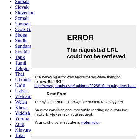
Sinhala
Slovak
Slovenian
Somali
Samoan
Scots Gaelic
Shona
Sindhi
Sundanese
Swahili
Tajik
Tamil
Telugu
Thai
Ukrainian
Urdu
Uzbek
Vietnamese
Welsh
Xhosa
Yiddish
Yoruba
Zulu
Kinyarwanda
Tatar