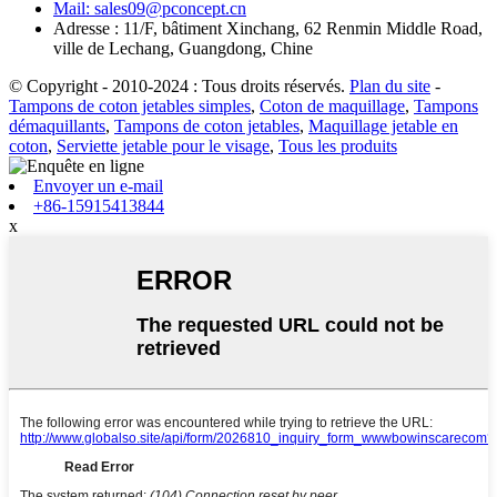
Mail: sales09@pconcept.cn
Adresse : 11/F, bâtiment Xinchang, 62 Renmin Middle Road,
ville de Lechang, Guangdong, Chine
© Copyright - 2010-2024 : Tous droits réservés.
Plan du site
-
Tampons de coton jetables simples
,
Coton de maquillage
,
Tampons
démaquillants
,
Tampons de coton jetables
,
Maquillage jetable en
coton
,
Serviette jetable pour le visage
,
Tous les produits
Envoyer un e-mail
+86-15915413844
x