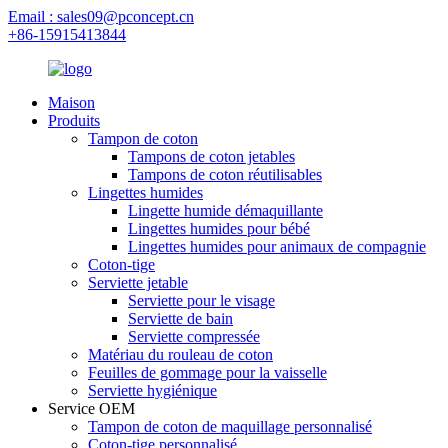
Email : sales09@pconcept.cn
+86-15915413844
Maison
Produits
Tampon de coton
Tampons de coton jetables
Tampons de coton réutilisables
Lingettes humides
Lingette humide démaquillante
Lingettes humides pour bébé
Lingettes humides pour animaux de compagnie
Coton-tige
Serviette jetable
Serviette pour le visage
Serviette de bain
Serviette compressée
Matériau du rouleau de coton
Feuilles de gommage pour la vaisselle
Serviette hygiénique
Service OEM
Tampon de coton de maquillage personnalisé
Coton-tige personnalisé