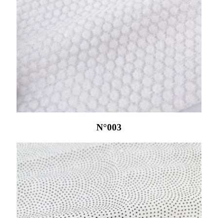
N°003