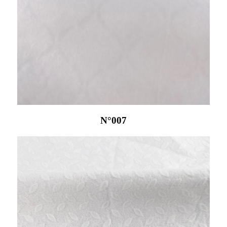
N°007