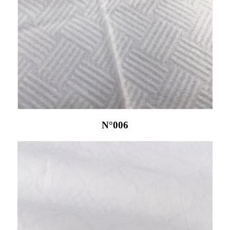
N°006