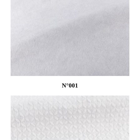
N°001