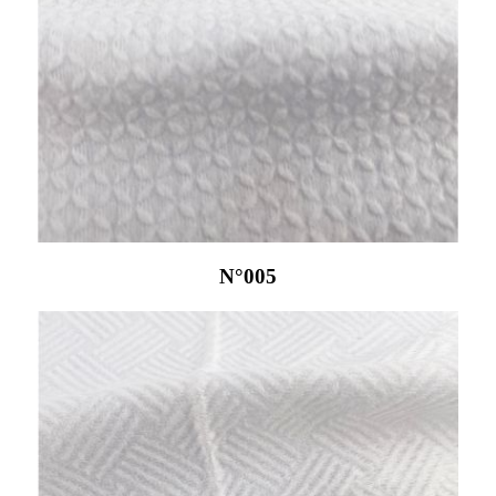
N°005