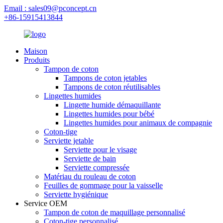
Email : sales09@pconcept.cn
+86-15915413844
Maison
Produits
Tampon de coton
Tampons de coton jetables
Tampons de coton réutilisables
Lingettes humides
Lingette humide démaquillante
Lingettes humides pour bébé
Lingettes humides pour animaux de compagnie
Coton-tige
Serviette jetable
Serviette pour le visage
Serviette de bain
Serviette compressée
Matériau du rouleau de coton
Feuilles de gommage pour la vaisselle
Serviette hygiénique
Service OEM
Tampon de coton de maquillage personnalisé
Coton-tige personnalisé