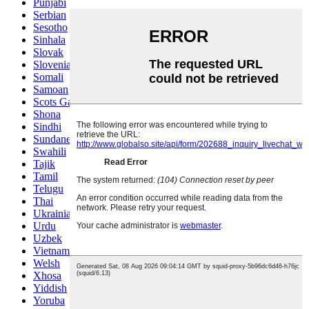
Punjabi
Serbian
Sesotho
Sinhala
Slovak
Slovenian
Somali
Samoan
Scots Gaelic
Shona
Sindhi
Sundanese
Swahili
Tajik
Tamil
Telugu
Thai
Ukrainian
Urdu
Uzbek
Vietnamese
Welsh
Xhosa
Yiddish
Yoruba