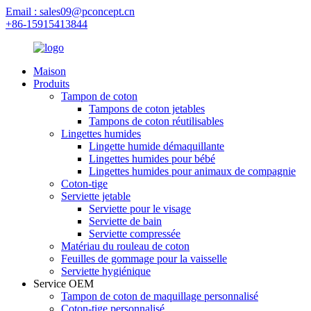
Email : sales09@pconcept.cn
+86-15915413844
Maison
Produits
Tampon de coton
Tampons de coton jetables
Tampons de coton réutilisables
Lingettes humides
Lingette humide démaquillante
Lingettes humides pour bébé
Lingettes humides pour animaux de compagnie
Coton-tige
Serviette jetable
Serviette pour le visage
Serviette de bain
Serviette compressée
Matériau du rouleau de coton
Feuilles de gommage pour la vaisselle
Serviette hygiénique
Service OEM
Tampon de coton de maquillage personnalisé
Coton-tige personnalisé