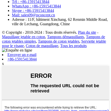
Tél : +86-15915413844
WhatsApp : +86-15915413844
Skype : +86-15915413844
Mail: sales09@pconcept.cn
Adresse : 11/F, bâtiment Xinchang, 62 Renmin Middle Road,
ville de Lechang, Guangdong, Chine
© Copyright - 2010-2024 : Tous droits réservés.
Plan du site
-
Maquillage jetable en coton
,
Tampons démaquillants
,
Tampons de
coton jetables simples
,
Tampons de coton jetables
,
Serviette jetable
pour le visage
,
Coton de maquillage
,
Tous les produits
Envoyer un e-mail
+86-15915413844
x