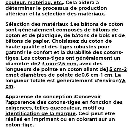
couleur, matériau, etc.
. Cela aidera à
déterminer le processus de production
ultérieur et la sélection des matériaux.
Sélection des matériaux :
Les bâtons de coton
sont généralement composés de bâtons de
coton et de plastique, de bâtons de bois et de
bâtons de papier. Choisissez du coton de
haute qualité et des tiges robustes pour
garantir le confort et la durabilité des cotons-
tiges. Les cotons-tiges ont généralement un
diamètre de
2,3 mm-2,5 mm
, avec des
longueurs de pointe en coton allant de
1,5 cm-2
cm
et diamètres de pointe de
0,6 cm-1 cm
. La
longueur totale est généralement d'environ
7,5
cm
.
Apparence de conception :
Concevoir
l'apparence des cotons-tiges en fonction des
exigences, telles que
couleur, motif ou
identification de la marque
. Ceci peut être
réalisé en imprimant ou en colorant sur un
coton-tige.